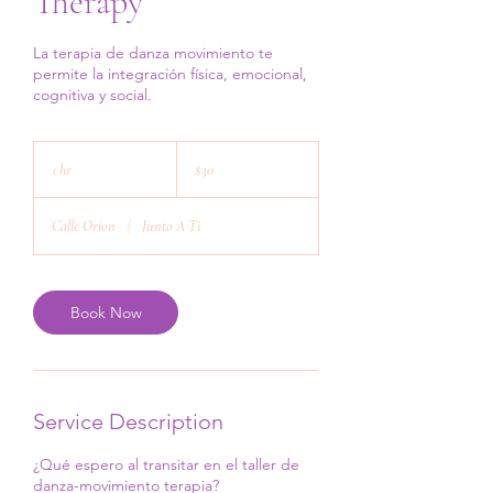
Therapy
La terapia de danza movimiento te
permite la integración física, emocional,
cognitiva y social.
30
US
1 hr
1
$30
dollars
h
Calle Orion
|
Junto A Ti
Book Now
Service Description
¿Qué espero al transitar en el taller de
danza-movimiento terapia?